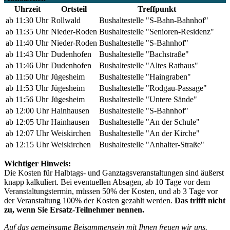
Uhrzeit
Ortsteil
Treffpunkt
ab 11:30 Uhr
Rollwald
Bushaltestelle "S-Bahn-Bahnhof"
ab 11:35 Uhr
Nieder-Roden
Bushaltestelle "Senioren-Residenz"
ab 11:40 Uhr
Nieder-Roden
Bushaltestelle "S-Bahnhof"
ab 11:43 Uhr
Dudenhofen
Bushaltestelle "Bachstraße"
ab 11:46 Uhr
Dudenhofen
Bushaltestelle "Altes Rathaus"
ab 11:50 Uhr
Jügesheim
Bushaltestelle "Haingraben"
ab 11:53 Uhr
Jügesheim
Bushaltestelle "Rodgau-Passage"
ab 11:56 Uhr
Jügesheim
Bushaltestelle "Untere Sände"
ab 12:00 Uhr
Hainhausen
Bushaltestelle "S-Bahnhof"
ab 12:05 Uhr
Hainhausen
Bushaltestelle "An der Schule"
ab 12:07 Uhr
Weiskirchen
Bushaltestelle "An der Kirche"
ab 12:15 Uhr
Weiskirchen
Bushaltestelle "Anhalter-Straße"
Wichtiger Hinweis:
Die Kosten für Halbtags- und Ganztagsveranstaltungen sind äußerst
knapp kalkuliert. Bei eventuellen Absagen, ab 10 Tage vor dem
Veranstaltungstermin, müssen 50% der Kosten, und ab 3 Tage vor
der Veranstaltung 100% der Kosten gezahlt werden.
Das trifft nicht
zu, wenn Sie Ersatz-Teilnehmer nennen.
Auf das gemeinsame Beisammensein mit Ihnen freuen wir uns.