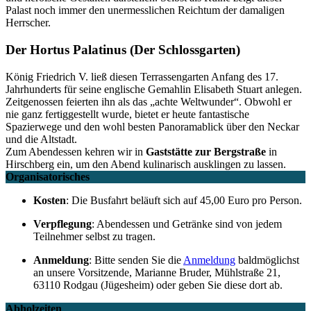
Palast noch immer den unermesslichen Reichtum der damaligen
Herrscher.
Der Hortus Palatinus (Der Schlossgarten)
König Friedrich V. ließ diesen Terrassengarten Anfang des 17.
Jahrhunderts für seine englische Gemahlin Elisabeth Stuart anlegen.
Zeitgenossen feierten ihn als das „achte Weltwunder“. Obwohl er
nie ganz fertiggestellt wurde, bietet er heute fantastische
Spazierwege und den wohl besten Panoramablick über den Neckar
und die Altstadt.
Zum Abendessen kehren wir in
Gaststätte zur Bergstraße
in
Hirschberg ein, um den Abend kulinarisch ausklingen zu lassen.
Organisatorisches
Kosten
: Die Busfahrt beläuft sich auf 45,00 Euro pro Person.
Verpflegung
: Abendessen und Getränke sind von jedem
Teilnehmer selbst zu tragen.
Anmeldung
: Bitte senden Sie die
Anmeldung
baldmöglichst
an unsere Vorsitzende, Marianne Bruder, Mühlstraße 21,
63110 Rodgau (Jügesheim) oder geben Sie diese dort ab.
Abholzeiten