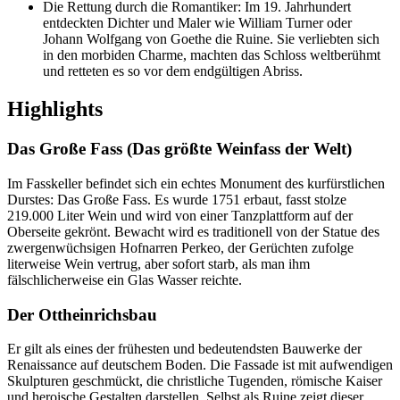
Die Rettung durch die Romantiker: Im 19. Jahrhundert
entdeckten Dichter und Maler wie William Turner oder
Johann Wolfgang von Goethe die Ruine. Sie verliebten sich
in den morbiden Charme, machten das Schloss weltberühmt
und retteten es so vor dem endgültigen Abriss.
Highlights
Das Große Fass (Das größte Weinfass der Welt)
Im Fasskeller befindet sich ein echtes Monument des kurfürstlichen
Durstes: Das Große Fass. Es wurde 1751 erbaut, fasst stolze
219.000 Liter Wein und wird von einer Tanzplattform auf der
Oberseite gekrönt. Bewacht wird es traditionell von der Statue des
zwergenwüchsigen Hofnarren Perkeo, der Gerüchten zufolge
literweise Wein vertrug, aber sofort starb, als man ihm
fälschlicherweise ein Glas Wasser reichte.
Der Ottheinrichsbau
Er gilt als eines der frühesten und bedeutendsten Bauwerke der
Renaissance auf deutschem Boden. Die Fassade ist mit aufwendigen
Skulpturen geschmückt, die christliche Tugenden, römische Kaiser
und heroische Gestalten darstellen. Selbst als Ruine zeigt dieser