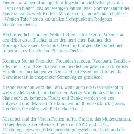
Der neu gestaltete Rodaupark in Jügesheim wird Schauplatz des
"Diner en blanc", das seit wenigen Jahren jeden Sommer stattfindet.
Das Frauennetzwerk Rodgau lädt dazu ein, und möchte mit dieser
„Weißen Tafel“ einen kulturellen Höhepunkt im Rodgauer
Stadtleben bieten.
Bei hoffentlich schönem Wetter treffen sich alle zum Picknick an
den dekorierten Tischen unter den herrlichen Bäumen des
Rodauparks. Essen, Getränke, Geschirr bringen alle Teilnehmer
selber mit, evtl. auch eine Picknick-Decke.
Kommen Sie mit Freunden, Freundesfreunden, Nachbarn, Familie -
alle, die Lust und Zeit haben, sind herzlich eingeladen nach Pariser
Vorbild an einer langen weißen Tafel bei Essen und Trinken die
Gemeinschaft in entspannter Stimmung zu genießen!
Besonders schön wird die Tafel, wenn auch die Gäste stilecht in
weiß gekleidet sind, um damit dem Pariser Vorbild des Diner en
blanc nahe zu kommen. Tische und Bänke werden von uns
aufgebaut und dekoriert, Sie kommen mit Ihrem Picknick (Essen,
Getränke, Geschirr, evtl. Picknickdecke ...).
Mit dabei sind der Verein Frauen treffen Frauen, das Mütterzentrum,
Frauendes Ausländerbeirats, Frauen aus SPD und CDU,
Flüchtlingsnetzwerk, Gleichberechtigungsstelle der Stadt und die