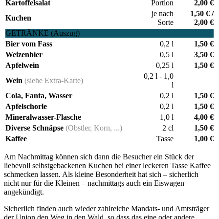
Kartoffelsalat
Portion
2,00 €
je nach
1,50 € /
Kuchen
Sorte
2,00 €
GETRÄNKE (Auszug)
Bier vom Fass
0,2 l​
1,50 €
Weizenbier
0,5 l
3,50 €
Apfelwein
0,25 l​
1,50 €
0,2 l - 1,0
Wein
(siehe Extra-Karte)
l​
Cola, Fanta, Wasser
0,2 l​
1,50 €
Apfelschorle
0,2 l​
1,50 €
Mineralwasser-Flasche
1,0 l​
4,00 €
Diverse Schnäpse
(Obstler, Korn, ...)
2 cl​
1,50 €
Kaffee
Tasse
1,00 €
Am Nachmittag können sich dann die Besucher ein Stück der
liebevoll selbstgebackenen Kuchen bei einer leckeren Tasse Kaffee
schmecken lassen. Als kleine Besonderheit hat sich – sicherlich
nicht nur für die Kleinen – nachmittags auch ein Eiswagen
angekündigt.
Sicherlich finden auch wieder zahlreiche Mandats- und Amtsträger
der Union den Weg in den Wald, so dass das eine oder andere