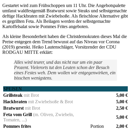
Gestartet wird zum Frühschoppen um 11 Uhr. Die Angebotspalette
umfasst waldfestgemäß Bratwurst sowie Steaks und selbstgemachte
deftige Hackbraten mit Zwiebelsoße. Als fleischlose Alternative gibt
es gegrillten Feta. Als Beilagen werden der selbstgemachte
Kartoffelsalat sowie Pommes Frites angeboten.
Als kleine Besonderheit haben die Christdemokraten dieses Mal die
Preise entgegen dem Trend bewusst auf das Niveau vor Corona
(2019) gesenkt. Heiko Lautenschläger, Vorsitzender der CDU
RODGAU MITTE erklärt:
Alles wird teurer, und das nicht nur um ein paar
Prozent. Vielerorts tut den Leuten schon der Besuch
eines Festes weh. Dem wollen wir entgegenwirken, ein
bisschen wenigstens.
SPEISEN
Grillsteak
mit Brot
5,00 €
Hackbraten
mit Zwiebelsoße & Brot
5,00 €
Bratwurst
mit Brot
2,50 €
Feta vom Grill
(m. Oliven, Zwiebeln,
5,00 €
Tomaten, ...)
Pommes frites
Portion
2,00 €