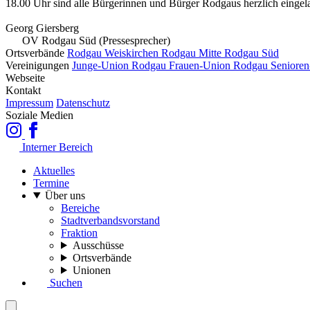
18.00 Uhr sind alle Bürgerinnen und Bürger Rodgaus herzlich eingel
Georg Giersberg
OV Rodgau Süd (Pressesprecher)
Ortsverbände
Rodgau Weiskirchen
Rodgau Mitte
Rodgau Süd
Vereinigungen
Junge-Union Rodgau
Frauen-Union Rodgau
Seniore
Webseite
Kontakt
Impressum
Datenschutz
Soziale Medien
Interner Bereich
Aktuelles
Termine
Über uns
Bereiche
Stadtverbandsvorstand
Fraktion
Ausschüsse
Ortsverbände
Unionen
Suchen