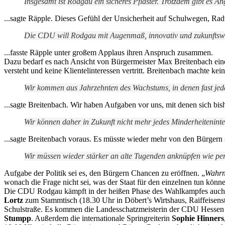
Insgesamt ist Rodgau ein sicheres Pflaster. Trotzdem gibt es An
...sagte Räpple. Dieses Gefühl der Unsicherheit auf Schulwegen, Ra
Die CDU will Rodgau mit Augenmaß, innovativ und zukunftswe
...fasste Räpple unter großem Applaus ihren Anspruch zusammen.
Dazu bedarf es nach Ansicht von Bürgermeister Max Breitenbach einer
versteht und keine Klientelinteressen vertritt. Breitenbach machte k
Wir kommen aus Jahrzehnten des Wachstums, in denen fast jede
...sagte Breitenbach. Wir haben Aufgaben vor uns, mit denen sich bi
Wir können daher in Zukunft nicht mehr jedes Minderheitenintere
...sagte Breitenbach voraus. Es müsste wieder mehr von den Bürgern s
Wir müssen wieder stärker an alte Tugenden anknüpfen wie pe
Aufgabe der Politik sei es, den Bürgern Chancen zu eröffnen. „
Wahrn
wonach die Frage nicht sei, was der Staat für den einzelnen tun kön
Die CDU Rodgau kämpft in der heißen Phase des Wahlkampfes auch mit
Lortz
zum Stammtisch (18.30 Uhr in Döbert’s Wirtshaus, Raiffeisens
Schulstraße. Es kommen die Landesschatzmeisterin der CDU Hessen 
Stumpp
. Außerdem die internationale Springreiterin
Sophie Hinners