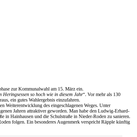
pfphase zur Kommunalwahl am 15. März ein.
m Heringsessen so hoch wie in diesem Jahr
“. Vor mehr als 130
aus, ein gutes Wahlergebnis einzufahren.
nten Weiterentwicklung des eingeschlagenen Weges. Unter
angenen Jahren attraktiver geworden. Man habe den Ludwig-Erhard-
aße in Hainhausen und die Schulstraße in Nieder-Roden zu sanieren.
-Roden folgen. Ein besonderes Augenmerk verspricht Räpple künftig