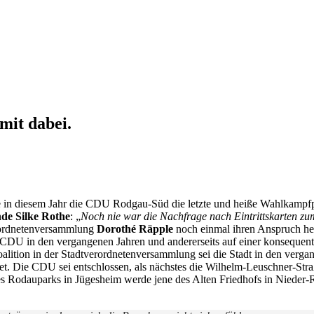
mit dabei.
utete in diesem Jahr die CDU Rodgau-Süd die letzte und heiße Wahlkam
nde Silke Rothe
: „
Noch nie war die Nachfrage nach Eintrittskarten zu
rordnetenversammlung
Dorothé Räpple
noch einmal ihren Anspruch her
r CDU in den vergangenen Jahren und andererseits auf einer konseque
lition in der Stadtverordnetenversammlung sei die Stadt in den verg
ltet. Die CDU sei entschlossen, als nächstes die Wilhelm-Leuschner-Str
es Rodauparks in Jügesheim werde jene des Alten Friedhofs in Nieder