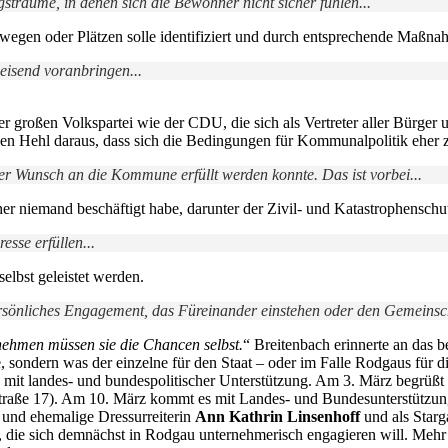
gsträume, in denen sich die Bewohner nicht sicher fühlen...
dwegen oder Plätzen solle identifiziert und durch entsprechende Maßn
isend voranbringen...
 großen Volkspartei wie der CDU, die sich als Vertreter aller Bürger 
einen Hehl daraus, dass sich die Bedingungen für Kommunalpolitik eher
r Wunsch an die Kommune erfüllt werden konnte. Das ist vorbei...
sher niemand beschäftigt habe, darunter der Zivil- und Katastrophensc
sse erfüllen...
elbst geleistet werden.
rsönliches Engagement, das Füreinander einstehen oder den Gemeinsch
ehmen müssen sie die Chancen selbst.
“ Breitenbach erinnerte an das 
ne, sondern was der einzelne für den Staat – oder im Falle Rodgaus für
 landes- und bundespolitischer Unterstützung. Am 3. März begrüßt si
traße 17). Am 10. März kommt es mit Landes- und Bundesunterstützun
und ehemalige Dressurreiterin
Ann Kathrin Linsenhoff
und als Starg
, die sich demnächst in Rodgau unternehmerisch engagieren will. Meh