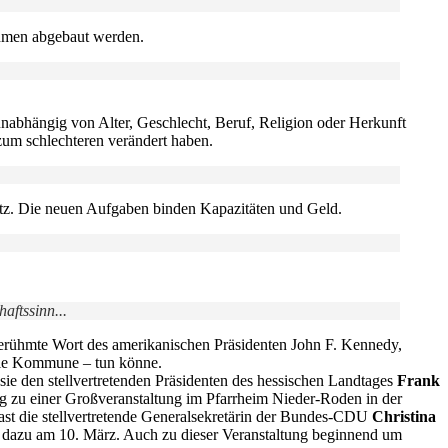
ahmen abgebaut werden.
unabhängig von Alter, Geschlecht, Beruf, Religion oder Herkunft
 zum schlechteren verändert haben.
hutz. Die neuen Aufgaben binden Kapazitäten und Geld.
aftssinn...
berühmte Wort des amerikanischen Präsidenten John F. Kennedy,
 die Kommune – tun könne.
e den stellvertretenden Präsidenten des hessischen Landtages
Frank
g zu einer Großveranstaltung im Pfarrheim Nieder-Roden in der
ast die stellvertretende Generalsekretärin der Bundes-CDU
Christina
r dazu am 10. März. Auch zu dieser Veranstaltung beginnend um