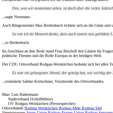
Das, was wir momentan sehen, ist doch über die vielen Jahrz
...sagte Neumann.
Auch Bürgermeister Max Breitenbach richtete sich an die Gäste und u
So wie ich im Moment denke, dass auch unsere neu gebildete 
...so Breitenbach.
Im Anschluss an ihre Rede stand Frau Bischoff den Gästen für Fragen
politische Themen und die Rolle Europas in der heutigen Welt.
Der CDU Ortsverband Rodgau-Weiskirchen bedankt sich bei allen Tei
Es war ein gelungener Abend, der gezeigt hat, wie wichtig de
...resümierte Sabine Kretschmer, Vorsitzende des Ortsverbandes.
Marc Luis Hattermann
Stadtverband (Schriftführer)
OV Rodgau Weiskirchen (Pressesprecher)
Ortsverbände
Rodgau Weiskirchen
Rodgau Mitte
Rodgau Süd
Vereinigungen
Junge-Union Rodgau
Frauen-Union Rodgau
Seniore